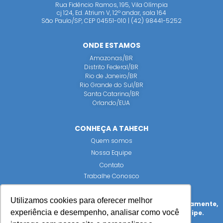
Rua Fidêncio Ramos, 195, Vila Olímpia
cj 124, Ed. Atrium V, 12º andar, sala 164
São Paulo/SP, CEP 04551-010 | (42) 98441-5252
ONDE ESTAMOS
Amazonas/BR
Distrito Federal/BR
Rio de Janeiro/BR
Rio Grande do Sul/BR
Santa Catarina/BR
Orlando/EUA
CONHEÇA A TAHECH
Quem somos
Nossa Equipe
Contato
Trabalhe Conosco
Utilizamos cookies para oferecer melhor
Todas as imagens deste site foram produzidas internamente,
experiência e desempenho, analisar como você
representando fielmente nossas instalações e equipe.