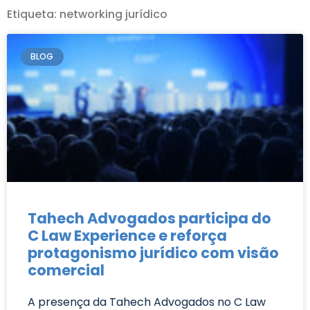
principalmente para as empresas –
Etiqueta: networking jurídico
informações pertinentes e atuais
da área do Direito.
BLOG
Tahech Advogados participa do
C Law Experience e reforça
protagonismo jurídico com visão
comercial
A presença da Tahech Advogados no C Law