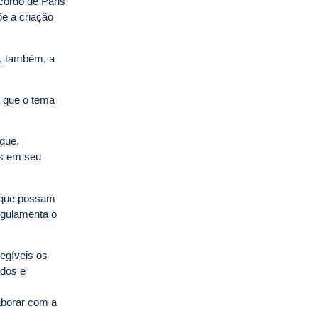
cordo de Paris
õe a criação
e, também, a
 que o tema
rque,
ís em seu
 que possam
regulamenta o
legíveis os
ados e
aborar com a