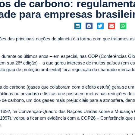
tos de carbono: regulament
ade para empresas brasilei
ões das principais nações do planeta é a forma com que tratamos 
 durante os últimos anos – em especial, nas COP (Conferências Glo
m sua 26ª edição) – a que gerou interesse de muitos países (em esp
m alto grau de proteção ambiental) foi a regulação do chamado mercado
a de carbono (gases que colaboram com o efeito estufa) gera-se um 
úblicas ou privadas) e físicas que possuem metas nas reduções de
o de carbono, um dos gases mais prejudiciais para a atmosfera, dentr
em 1992, na Convenção-Quadro das Nações Unidas sobre a Mudança C
 1997), voltou a ficar em evidência com a COP26 – Conferência que
.