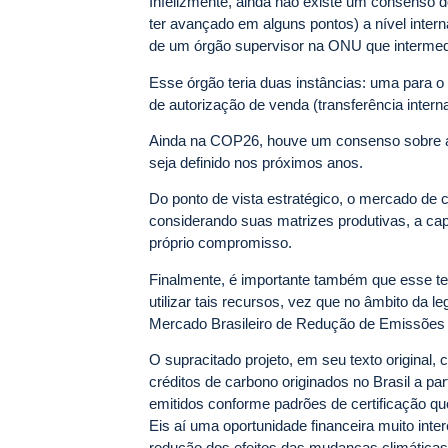
Infelizmente, ainda não existe um consenso d
ter avançado em alguns pontos) a nível intern
de um órgão supervisor na ONU que intermed
Esse órgão teria duas instâncias: uma para o
de autorização de venda (transferência interna
Ainda na COP26, houve um consenso sobre a
seja definido nos próximos anos.
Do ponto de vista estratégico, o mercado de c
considerando suas matrizes produtivas, a c
próprio compromisso.
Finalmente, é importante também que esse
utilizar tais recursos, vez que no âmbito da l
Mercado Brasileiro de Redução de Emissões 
O supracitado projeto, em seu texto original,
créditos de carbono originados no Brasil a p
emitidos conforme padrões de certificação que
Eis aí uma oportunidade financeira muito in
redução dos efeitos das mudanças climáticas 