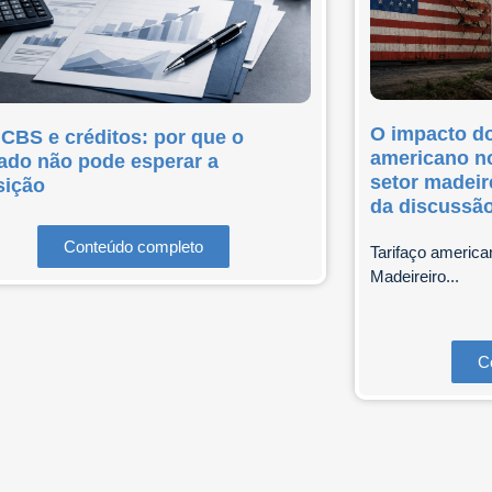
O impacto do
 CBS e créditos: por que o
americano no
ado não pode esperar a
setor madeir
sição
da discussã
Conteúdo completo
Tarifaço america
Madeireiro...
C