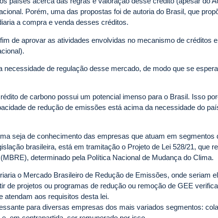
os países acerca das regras e valoração desse crédito (apesar do A
acional. Porém, uma das propostas foi de autoria do Brasil, que prop
iaria a compra e venda desses créditos.
 fim de aprovar as atividades envolvidas no mecanismo de créditos 
cional).
 necessidade de regulação desse mercado, de modo que se espera
rédito de carbono possui um potencial imenso para o Brasil. Isso po
apacidade de redução de emissões está acima da necessidade do pa
 tema seja de conhecimento das empresas que atuam em segmentos
egislação brasileira, está em tramitação o Projeto de Lei 528/21, que 
(MBRE), determinado pela Política Nacional de Mudança do Clima.
 criaria o Mercado Brasileiro de Redução de Emissões, onde seriam e
artir de projetos ou programas de redução ou remoção de GEE verific
 atendam aos requisitos desta lei.
teressante para diversas empresas dos mais variados segmentos: col
e, em contrapartida, ser remunerado por isso.