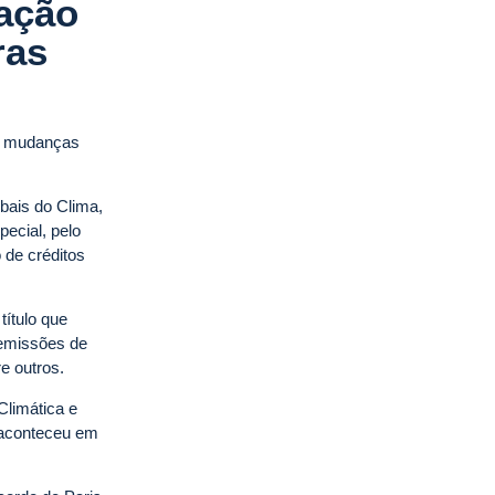
ação
ras
as mudanças
bais do Clima,
ecial, pelo
 de créditos
título que
 emissões de
e outros.
limática e
 aconteceu em