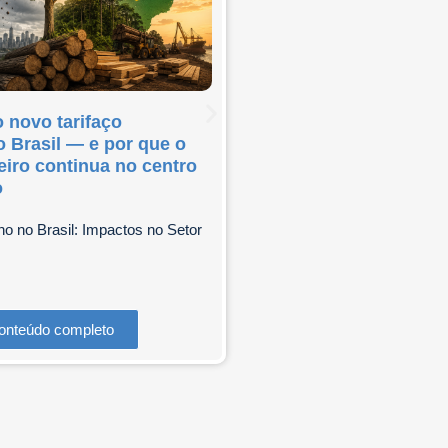
 novo tarifaço
O Novo Regulamento
 Brasil — e por que o
Europeia sobre emba
eiro continua no centro
possíveis reflexos pa
o
brasileira (PPWR)
no no Brasil: Impactos no Setor
Conteúdo co
onteúdo completo