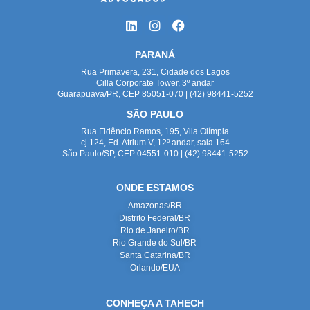
PARANÁ
Rua Primavera, 231, Cidade dos Lagos
Cilla Corporate Tower, 3º andar
Guarapuava/PR, CEP 85051-070 | (42) 98441-5252
SÃO PAULO
Rua Fidêncio Ramos, 195, Vila Olímpia
cj 124, Ed. Atrium V, 12º andar, sala 164
São Paulo/SP, CEP 04551-010 | (42) 98441-5252
ONDE ESTAMOS
Amazonas/BR
Distrito Federal/BR
Rio de Janeiro/BR
Rio Grande do Sul/BR
Santa Catarina/BR
Orlando/EUA
CONHEÇA A TAHECH