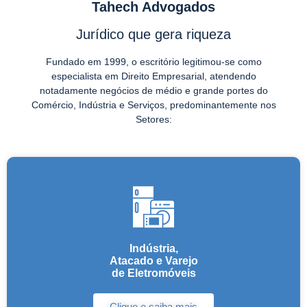
Tahech Advogados
coletivo, e a área jurídica faz
coletivo, e a área jurídica faz
coletivo, e a área jurídica faz
parte dessa equação.
parte dessa equação.
parte dessa equação.
Jurídico que gera riqueza
Fundado em 1999, o escritório legitimou-se como
especialista em Direito Empresarial, atendendo
notadamente negócios de médio e grande portes do
Comércio, Indústria e Serviços, predominantemente nos
Setores:
Indústria,
Atacado e Varejo
de Eletromóveis
Clique e saiba mais