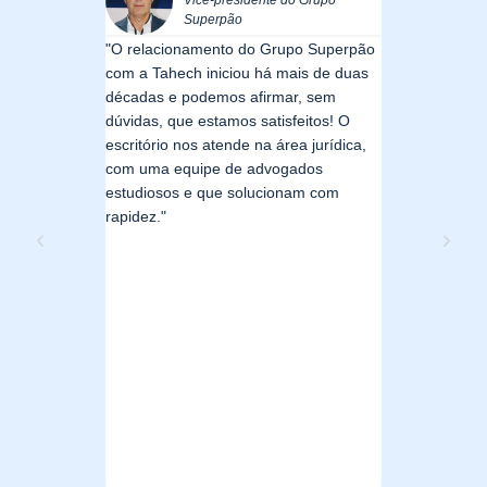
Superpão
Gu
Recursos
Bonito
"O relacionamento do Grupo Superpão
"Somos clien
com a Tahech iniciou há mais de duas
há mais de 1
ossa
décadas e podemos afirmar, sem
nas áreas Cív
om vocês.
dúvidas, que estamos satisfeitos! O
Tributária. 
strado cada
escritório nos atende na área jurídica,
escritório pa
 privilégio
com uma equipe de advogados
do nosso neg
de alta
estudiosos e que solucionam com
satisfeitos co
rapidez."
prestado."