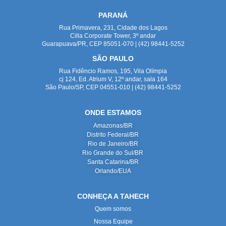
PARANÁ
Rua Primavera, 231, Cidade dos Lagos
Cilla Corporate Tower, 3º andar
Guarapuava/PR, CEP 85051-070 | (42) 98441-5252
SÃO PAULO
Rua Fidêncio Ramos, 195, Vila Olímpia
cj 124, Ed. Atrium V, 12º andar, sala 164
São Paulo/SP, CEP 04551-010 | (42) 98441-5252
ONDE ESTAMOS
Amazonas/BR
Distrito Federal/BR
Rio de Janeiro/BR
Rio Grande do Sul/BR
Santa Catarina/BR
Orlando/EUA
CONHEÇA A TAHECH
Quem somos
Nossa Equipe