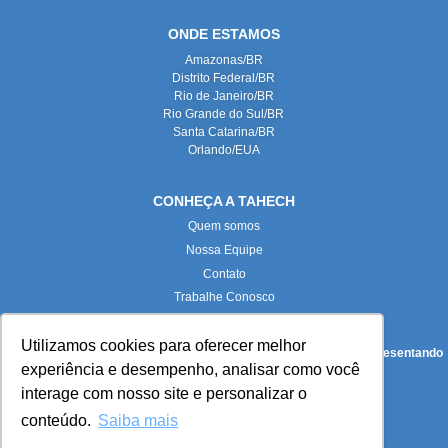
ONDE ESTAMOS
Amazonas/BR
Distrito Federal/BR
Rio de Janeiro/BR
Rio Grande do Sul/BR
Santa Catarina/BR
Orlando/EUA
CONHEÇA A TAHECH
Quem somos
Nossa Equipe
Contato
Trabalhe Conosco
Utilizamos cookies para oferecer melhor
Todas as imagens deste site foram produzidas internamente, representando
experiência e desempenho, analisar como você
fielmente nossas instalações e equipe.
interage com nosso site e personalizar o
conteúdo.
Saiba mais
Paloma Maria Turkot Pieta (
paloma.turkot@tahech.com
):
Advogada e DPO da Tahech Advogados