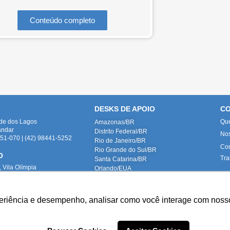
Conteúdo completo
DESKS DE APOIO
CO
ade dos Lagos
Qu
Amazonas/BR
andar
Distrito Federal/BR
No
1-070 | (42) 98441-5252
Rio de Janeiro/BR
Con
Rio Grande do Sul/BR
O
Tra
Santa Catarina/BR
 Vila Olímpia
Orlando/EUA
um V
-010 | (42) 98441-5252
periência e desempenho, analisar como você interage com nosso
roduzidas internamente, representando fielmente nossas instalações e equipe
ta (
paloma.turkot@tahech.com
): Advogada e DPO da Tahech Advogados