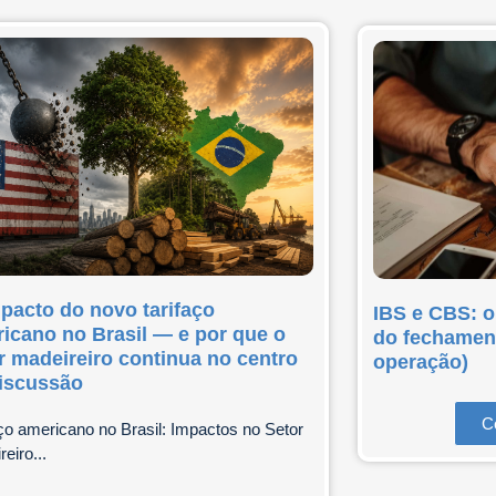
pacto do novo tarifaço
IBS e CBS: o
icano no Brasil — e por que o
do fechament
r madeireiro continua no centro
operação)
iscussão
C
aço americano no Brasil: Impactos no Setor
eiro...