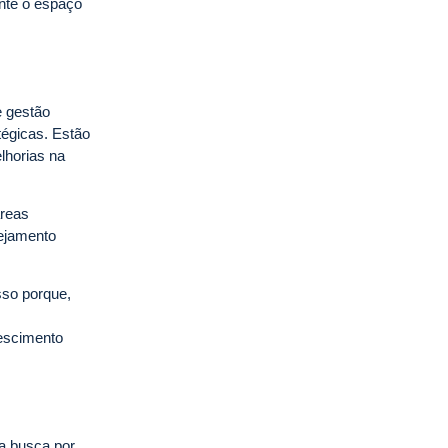
nte o espaço
e gestão
tégicas. Estão
lhorias na
áreas
nejamento
sso porque,
rescimento
a busca por