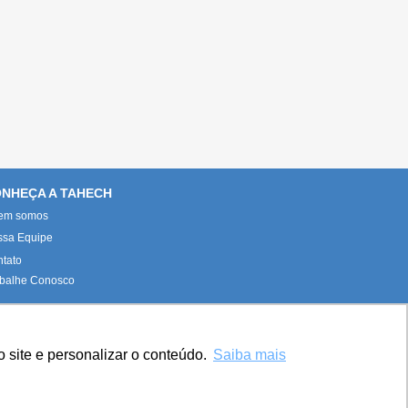
Conteúdo co
NHEÇA A TAHECH
em somos
ssa Equipe
tato
balhe Conosco
 site e personalizar o conteúdo.
Saiba mais
.