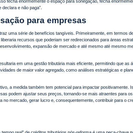
isso fecha enormemente o espaço para sonegação, fecha enormeme
e declara e não paga”.
nsação para empresas
traz uma série de benefícios tangíveis. Primeiramente, em termos d
iberaria recursos que poderiam ser redirecionados para áreas estra
 e desenvolvimento, expansão de mercado e até mesmo até mesmo me
sultaria em uma gestão tributária mais eficiente, permitindo que as 
ividades de maior valor agregado, como análises estratégicas e pla
ivo, a medida também tem potencial para impactar positivamente. I
esas podem ajustar seus preços, tornando-se mais atraentes para os
a no mercado, gerar lucro e, consequentemente, contribuir para o c
empo real” de créditos tributários pós-reforma é uma peça-chave n