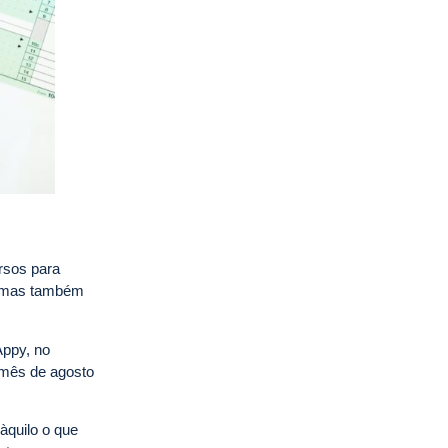
ursos para
, mas também
Appy, no
o mês de agosto
àquilo o que