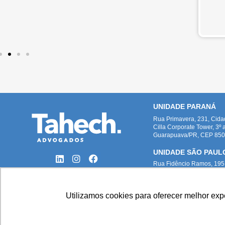
UNIDADE PARANÁ
Rua Primavera, 231, Cid
Cilla Corporate Tower, 3º 
Guarapuava/PR, CEP 8505
UNIDADE SÃO PAUL
Rua Fidêncio Ramos, 195,
12º andar, cj 124, Ed. Atri
São Paulo/SP, CEP 04551
Utilizamos cookies para oferecer melhor ex
Todas as imagens deste site foram p
Paloma Maria Turkot Pie