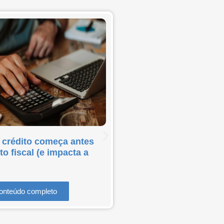
Indústria da madeira
 crédito começa antes
Ministério do Trabal
o fiscal (e impacta a
risco de autuação e i
Fiscalização na indústria d
onteúdo completo
evitar multas...