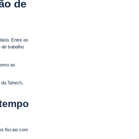
ão de
ário. Entre as
 de trabalho
 como as
da Tahech,
 tempo
os fiscais com