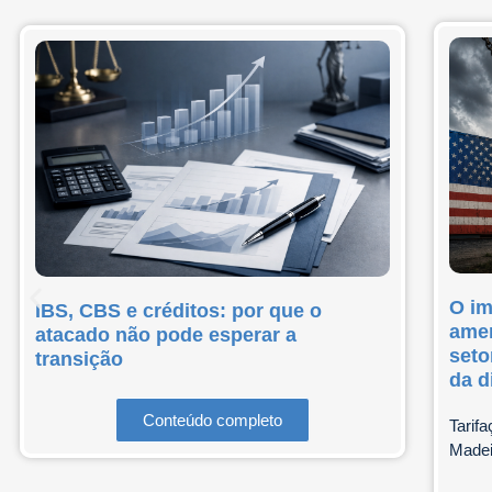
O im
IBS, CBS e créditos: por que o
amer
atacado não pode esperar a
seto
transição
da d
Conteúdo completo
Tarif
Madeir