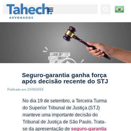
Tahech Advogados | Direito Empresarial | 27 anos de experiência
Seguro-garantia ganha força
após decisão recente do STJ
Publicado em:
22/09/2023
No dia 19 de setembro, a Terceira Turma
do Superior Tribunal de Justiça (STJ)
manteve uma importante decisão do
Tribunal de Justiça de São Paulo. Trata-
se da apresentação de
seguro-garantia