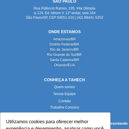
SÃO PAULO
Rua Fidêncio Ramos, 195, Vila Olímpia
cj 124, Ed. Atrium V, 12º andar, sala 164
São Paulo/SP, CEP 04551-010 | (42) 98441-5252
ONDE ESTAMOS
Amazonas/BR
Distrito Federal/BR
Rio de Janeiro/BR
Rio Grande do Sul/BR
Santa Catarina/BR
Orlando/EUA
CONHEÇA A TAHECH
Quem somos
Nossa Equipe
Contato
Trabalhe Conosco
Utilizamos cookies para oferecer melhor
Todas as imagens deste site foram produzidas internamente, representando
experiência e desempenho, analisar como você
fielmente nossas instalações e equipe.