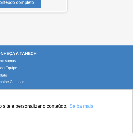
onteúdo completo
NHEÇA A TAHECH
em somos
ssa Equipe
tato
balhe Conosco
 site e personalizar o conteúdo.
Saiba mais
.