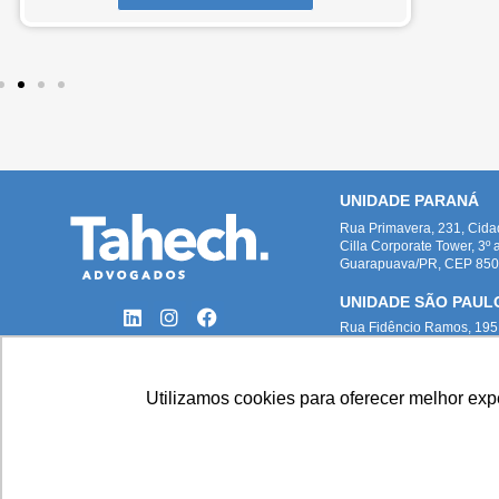
UNIDADE PARANÁ
Rua Primavera, 231, Cid
Cilla Corporate Tower, 3º 
Guarapuava/PR, CEP 8505
UNIDADE SÃO PAUL
Rua Fidêncio Ramos, 195,
12º andar, cj 124, Ed. Atri
São Paulo/SP, CEP 04551
Utilizamos cookies para oferecer melhor ex
Todas as imagens deste site foram p
Paloma Maria Turkot Pie
T