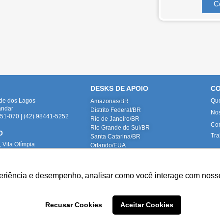
C
DESKS DE APOIO
CO
ade dos Lagos
Qu
Amazonas/BR
andar
Distrito Federal/BR
No
1-070 | (42) 98441-5252
Rio de Janeiro/BR
Con
Rio Grande do Sul/BR
O
Tra
Santa Catarina/BR
 Vila Olímpia
Orlando/EUA
um V
-010 | (42) 98441-5252
periência e desempenho, analisar como você interage com nosso
roduzidas internamente, representando fielmente nossas instalações e equipe
ta (
paloma.turkot@tahech.com
): Advogada e DPO da Tahech Advogados
Recusar Cookies
Aceitar Cookies
odos os direitos reservados © 2023 Tahech Advogados