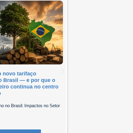
 novo tarifaço
O Novo Regulamento
 Brasil — e por que o
Europeia sobre emba
eiro continua no centro
possíveis reflexos pa
o
brasileira (PPWR)
no no Brasil: Impactos no Setor
Conteúdo co