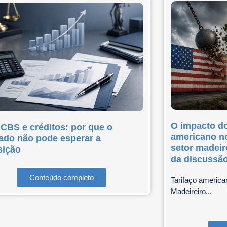
O impacto do
 CBS e créditos: por que o
americano no
ado não pode esperar a
setor madeir
sição
da discussã
Conteúdo completo
Tarifaço america
Madeireiro...