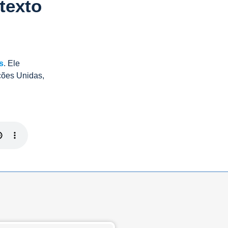
texto
s
. Ele
ções Unidas,