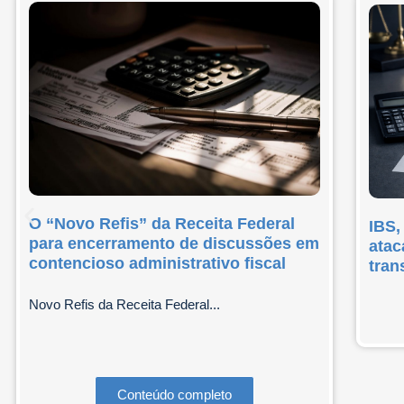
O “Novo Refis” da Receita Federal
IBS,
para encerramento de discussões em
atac
contencioso administrativo fiscal
tran
Novo Refis da Receita Federal...
Conteúdo completo