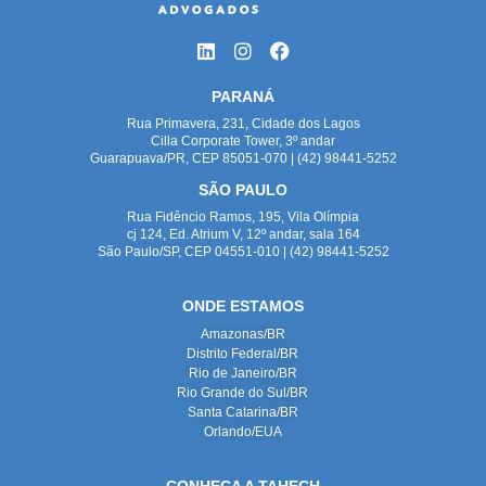
PARANÁ
Rua Primavera, 231, Cidade dos Lagos
Cilla Corporate Tower, 3º andar
Guarapuava/PR, CEP 85051-070 | (42) 98441-5252
SÃO PAULO
Rua Fidêncio Ramos, 195, Vila Olímpia
cj 124, Ed. Atrium V, 12º andar, sala 164
São Paulo/SP, CEP 04551-010 | (42) 98441-5252
ONDE ESTAMOS
Amazonas/BR
Distrito Federal/BR
Rio de Janeiro/BR
Rio Grande do Sul/BR
Santa Catarina/BR
Orlando/EUA
CONHEÇA A TAHECH