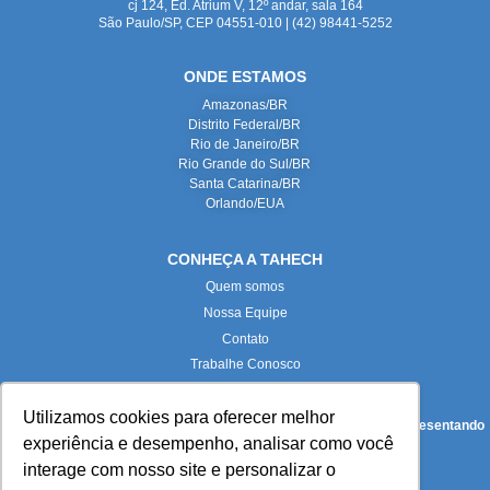
cj 124, Ed. Atrium V, 12º andar, sala 164
São Paulo/SP, CEP 04551-010 | (42) 98441-5252
ONDE ESTAMOS
Amazonas/BR
Distrito Federal/BR
Rio de Janeiro/BR
Rio Grande do Sul/BR
Santa Catarina/BR
Orlando/EUA
CONHEÇA A TAHECH
Quem somos
Nossa Equipe
Contato
Trabalhe Conosco
Utilizamos cookies para oferecer melhor
Todas as imagens deste site foram produzidas internamente, representando
experiência e desempenho, analisar como você
fielmente nossas instalações e equipe.
interage com nosso site e personalizar o