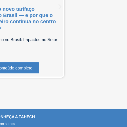
 novo tarifaço
O Novo Regulamento
 Brasil — e por que o
Europeia sobre emba
eiro continua no centro
possíveis reflexos pa
o
brasileira (PPWR)
no no Brasil: Impactos no Setor
Conteúdo co
onteúdo completo
NHEÇA A TAHECH
em somos