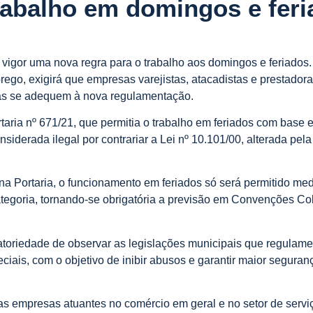
rabalho em domingos e fer
m vigor uma nova regra para o trabalho aos domingos e feriados. 
rego, exigirá que empresas varejistas, atacadistas e prestador
s se adequem à nova regulamentação.
taria nº 671/21, que permitia o trabalho em feriados com base
onsiderada ilegal por contrariar a Lei nº 10.101/00, alterada pela
na Portaria, o funcionamento em feriados só será permitido me
ategoria, tornando-se obrigatória a previsão em Convenções Co
igatoriedade de observar as legislações municipais que regulam
ais, com o objetivo de inibir abusos e garantir maior seguranç
s empresas atuantes no comércio em geral e no setor de servi