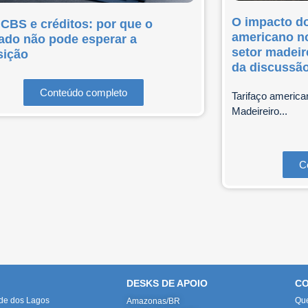
O impacto do
 CBS e créditos: por que o
americano no
ado não pode esperar a
setor madeir
sição
da discussã
Conteúdo completo
Tarifaço america
Madeireiro...
C
DESKS DE APOIO
CO
ade dos Lagos
Qu
Amazonas/BR