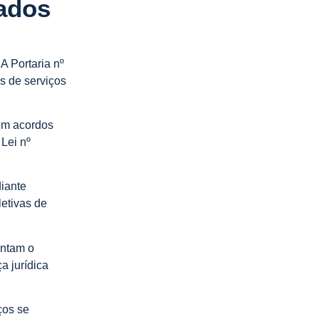
iados
A Portaria nº
as de serviços
 em acordos
 Lei nº
diante
letivas de
entam o
a jurídica
ços se