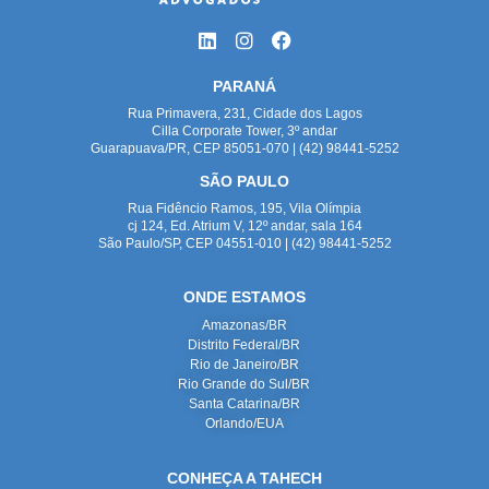
PARANÁ
Rua Primavera, 231, Cidade dos Lagos
Cilla Corporate Tower, 3º andar
Guarapuava/PR, CEP 85051-070 | (42) 98441-5252
SÃO PAULO
Rua Fidêncio Ramos, 195, Vila Olímpia
cj 124, Ed. Atrium V, 12º andar, sala 164
São Paulo/SP, CEP 04551-010 | (42) 98441-5252
ONDE ESTAMOS
Amazonas/BR
Distrito Federal/BR
Rio de Janeiro/BR
Rio Grande do Sul/BR
Santa Catarina/BR
Orlando/EUA
CONHEÇA A TAHECH