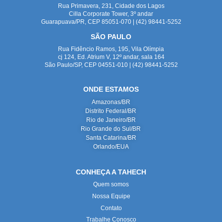
Rua Primavera, 231, Cidade dos Lagos
Cilla Corporate Tower, 3º andar
Guarapuava/PR, CEP 85051-070 | (42) 98441-5252
SÃO PAULO
Rua Fidêncio Ramos, 195, Vila Olímpia
cj 124, Ed. Atrium V, 12º andar, sala 164
São Paulo/SP, CEP 04551-010 | (42) 98441-5252
ONDE ESTAMOS
Amazonas/BR
Distrito Federal/BR
Rio de Janeiro/BR
Rio Grande do Sul/BR
Santa Catarina/BR
Orlando/EUA
CONHEÇA A TAHECH
Quem somos
Nossa Equipe
Contato
Trabalhe Conosco