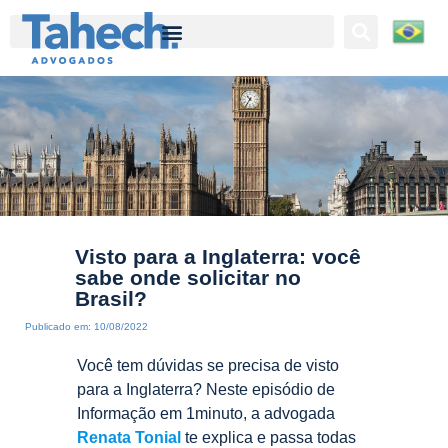
Tahech Advogados | Direito Empresarial | 27 anos de experiência
Visto para a Inglaterra: você
sabe onde solicitar no
Brasil?
Publicado em:
10/08/2022
Você tem dúvidas se precisa de visto
para a Inglaterra? Neste episódio de
Informação em 1minuto, a advogada
Renata Tonial
te explica e passa todas