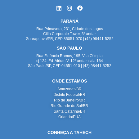
PARANÁ
Rua Primavera, 231, Cidade dos Lagos
Cilla Corporate Tower, 3º andar
Guarapuava/PR, CEP 85051-070 | (42) 98441-5252
SÃO PAULO
Rua Fidêncio Ramos, 195, Vila Olímpia
cj 124, Ed. Atrium V, 12º andar, sala 164
São Paulo/SP, CEP 04551-010 | (42) 98441-5252
ONDE ESTAMOS
Amazonas/BR
Distrito Federal/BR
Rio de Janeiro/BR
Rio Grande do Sul/BR
Santa Catarina/BR
Orlando/EUA
CONHEÇA A TAHECH