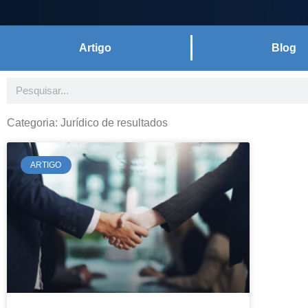
Artigo
Blog
Conteúdos
Estes textos, feitos a partir de e
escritório têm como objetivo traz
Categoria: Jurídico de resultados
pertinentes e atuais da área do Dir
ARTIGO