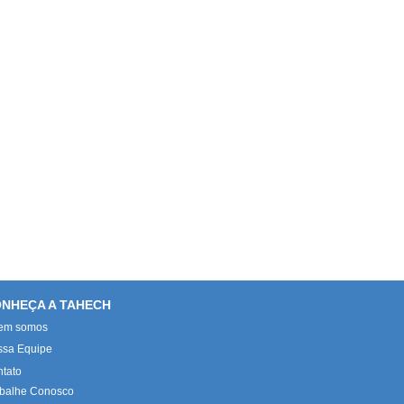
NHEÇA A TAHECH
em somos
ssa Equipe
tato
balhe Conosco