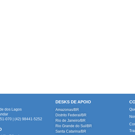
DESKS DE APOIO
CO
ade dos Lagos
Qu
Amazonas/BR
andar
Distrito Federal/BR
No
1-070 | (42) 98441-5252
Rio de Janeiro/BR
Con
Rio Grande do Sul/BR
O
Tra
Santa Catarina/BR