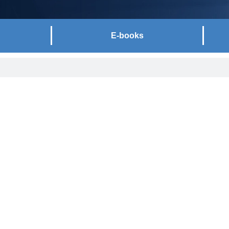
E-books
ntrevistas com advogados, consultores e parceiros do
er – principalmente para as empresas – informações
eito.