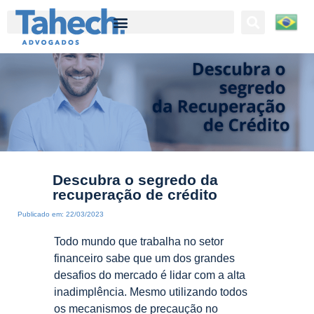
Tahech Advogados | Direito Empresarial | 27 anos de experiência
Descubra o segredo da
recuperação de crédito
Publicado em:
22/03/2023
Todo mundo que trabalha no setor
financeiro sabe que um dos grandes
desafios do mercado é lidar com a alta
inadimplência. Mesmo utilizando todos
os mecanismos de precaução no