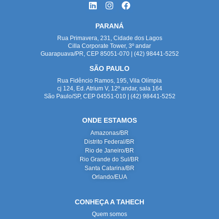
PARANÁ
Rua Primavera, 231, Cidade dos Lagos
Cilla Corporate Tower, 3º andar
Guarapuava/PR, CEP 85051-070 | (42) 98441-5252
SÃO PAULO
Rua Fidêncio Ramos, 195, Vila Olímpia
cj 124, Ed. Atrium V, 12º andar, sala 164
São Paulo/SP, CEP 04551-010 | (42) 98441-5252
ONDE ESTAMOS
Amazonas/BR
Distrito Federal/BR
Rio de Janeiro/BR
Rio Grande do Sul/BR
Santa Catarina/BR
Orlando/EUA
CONHEÇA A TAHECH
Quem somos