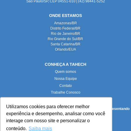
São Paulo/SP, CEP 04551-010 | (42) 98441-5252
ONDE ESTAMOS
Amazonas/BR
Distrito Federal/BR
Rio de Janeiro/BR
Rio Grande do Sul/BR
Santa Catarina/BR
Orlando/EUA
CONHEÇA A TAHECH
Quem somos
Nossa Equipe
Contato
Trabalhe Conosco
Utilizamos cookies para oferecer melhor
Todas as imagens deste site foram produzidas internamente, representando
experiência e desempenho, analisar como você
fielmente nossas instalações e equipe.
interage com nosso site e personalizar o
conteúdo.
Saiba mais
Paloma Maria Turkot Pieta (
paloma.turkot@tahech.com
):