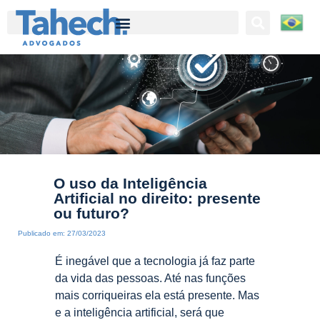
Tahech Advogados | Direito Empresarial | 27 anos de experiência
O uso da Inteligência
Artificial no direito: presente
ou futuro?
Publicado em:
27/03/2023
É inegável que a tecnologia já faz parte
da vida das pessoas. Até nas funções
mais corriqueiras ela está presente. Mas
e a inteligência artificial, será que