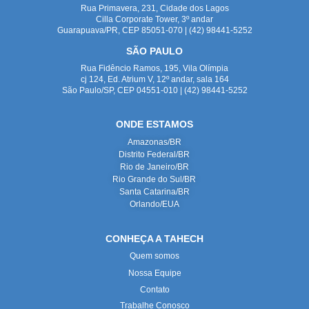
Rua Primavera, 231, Cidade dos Lagos
Cilla Corporate Tower, 3º andar
Guarapuava/PR, CEP 85051-070 | (42) 98441-5252
SÃO PAULO
Rua Fidêncio Ramos, 195, Vila Olímpia
cj 124, Ed. Atrium V, 12º andar, sala 164
São Paulo/SP, CEP 04551-010 | (42) 98441-5252
ONDE ESTAMOS
Amazonas/BR
Distrito Federal/BR
Rio de Janeiro/BR
Rio Grande do Sul/BR
Santa Catarina/BR
Orlando/EUA
CONHEÇA A TAHECH
Quem somos
Nossa Equipe
Contato
Trabalhe Conosco