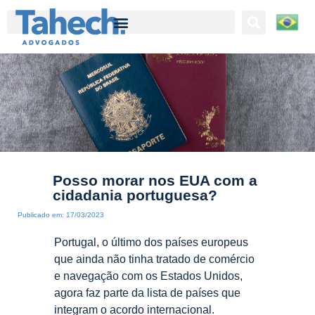
Tahech Advogados | Direito Empresarial | 27 anos de experiência
Posso morar nos EUA com a
cidadania portuguesa?
Publicado em:
17/03/2023
Portugal, o último dos países europeus
que ainda não tinha tratado de comércio
e navegação com os Estados Unidos,
agora faz parte da lista de países que
integram o acordo internacional.