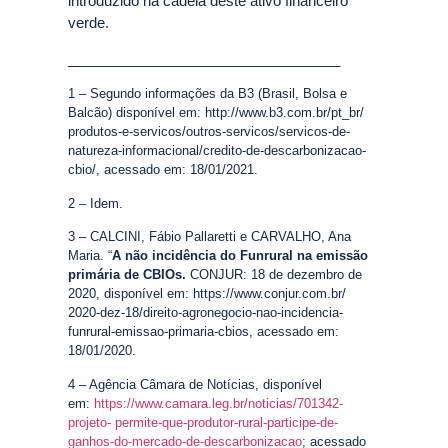
introduzido na cadeia deste ativo financeiro
verde.
__________________________________
1 – Segundo informações da B3 (Brasil, Bolsa e
Balcão) disponível em: http://www.b3.com.br/pt_br/
produtos-e-servicos/outros-servicos/servicos-de-
natureza-informacional/credito-de-descarbonizacao-
cbio/, acessado em: 18/01/2021.
2 – Idem.
3 – CALCINI, Fábio Pallaretti e CARVALHO, Ana
Maria. “
A não incidência do Funrural na emissão
primária de CBIOs.
CONJUR: 18 de dezembro de
2020, disponível em: https://www.conjur.com.br/
2020-dez-18/direito-agronegocio-nao-incidencia-
funrural-emissao-primaria-cbios, acessado em:
18/01/2020.
4 – Agência Câmara de Notícias, disponível
em:
https://www.camara.leg.br/noticias/701342-
projeto- permite-que-produtor-rural-participe-de-
ganhos-do-mercado-de-descarbonizacao
; acessado