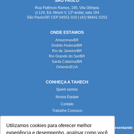
SÃO PAULO
Rua Fidêncio Ramos, 195, Vila Olímpia
cj 124, Ed. Atrium V, 12º andar, sala 164
São Paulo/SP, CEP 04551-010 | (42) 98441-5252
ONDE ESTAMOS
Amazonas/BR
Distrito Federal/BR
Rio de Janeiro/BR
Rio Grande do Sul/BR
Santa Catarina/BR
Orlando/EUA
CONHEÇA A TAHECH
Quem somos
Nossa Equipe
Contato
Trabalhe Conosco
Utilizamos cookies para oferecer melhor
Todas as imagens deste site foram produzidas internamente, representando
experiência e desempenho, analisar como você
fielmente nossas instalações e equipe.