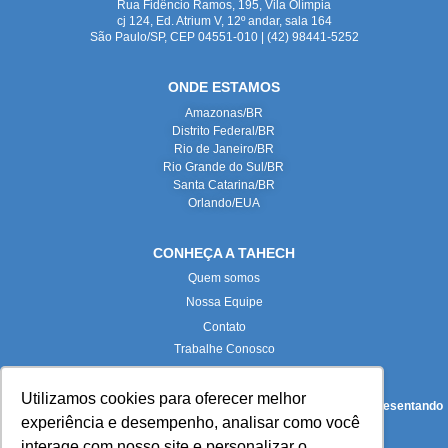
Rua Fidêncio Ramos, 195, Vila Olímpia
cj 124, Ed. Atrium V, 12º andar, sala 164
São Paulo/SP, CEP 04551-010 | (42) 98441-5252
ONDE ESTAMOS
Amazonas/BR
Distrito Federal/BR
Rio de Janeiro/BR
Rio Grande do Sul/BR
Santa Catarina/BR
Orlando/EUA
CONHEÇA A TAHECH
Quem somos
Nossa Equipe
Contato
Trabalhe Conosco
Utilizamos cookies para oferecer melhor
Todas as imagens deste site foram produzidas internamente, representando
experiência e desempenho, analisar como você
fielmente nossas instalações e equipe.
interage com nosso site e personalizar o