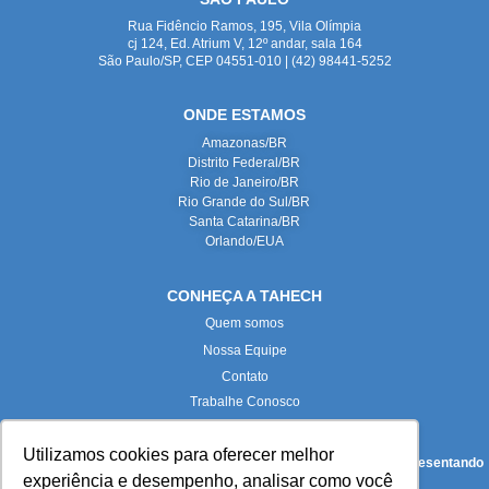
Rua Fidêncio Ramos, 195, Vila Olímpia
cj 124, Ed. Atrium V, 12º andar, sala 164
São Paulo/SP, CEP 04551-010 | (42) 98441-5252
ONDE ESTAMOS
Amazonas/BR
Distrito Federal/BR
Rio de Janeiro/BR
Rio Grande do Sul/BR
Santa Catarina/BR
Orlando/EUA
CONHEÇA A TAHECH
Quem somos
Nossa Equipe
Contato
Trabalhe Conosco
Utilizamos cookies para oferecer melhor
Todas as imagens deste site foram produzidas internamente, representando
experiência e desempenho, analisar como você
fielmente nossas instalações e equipe.