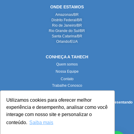
ONDE ESTAMOS
Amazonas/BR
Distrito Federal/BR
Rio de Janeiro/BR
Rio Grande do Sul/BR
Santa Catarina/BR
Orlando/EUA
CONHEÇA A TAHECH
Quem somos
Nossa Equipe
Contato
Trabalhe Conosco
Utilizamos cookies para oferecer melhor
Todas as imagens deste site foram produzidas internamente, representando
experiência e desempenho, analisar como você
fielmente nossas instalações e equipe.
interage com nosso site e personalizar o
conteúdo.
Saiba mais
Paloma Maria Turkot Pieta (
paloma.turkot@tahech.com
):
Advogada e DPO da Tahech Advogados