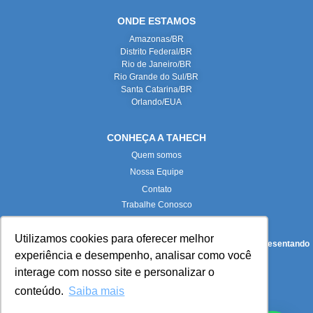
ONDE ESTAMOS
Amazonas/BR
Distrito Federal/BR
Rio de Janeiro/BR
Rio Grande do Sul/BR
Santa Catarina/BR
Orlando/EUA
CONHEÇA A TAHECH
Quem somos
Nossa Equipe
Contato
Trabalhe Conosco
Utilizamos cookies para oferecer melhor
Todas as imagens deste site foram produzidas internamente, representando
experiência e desempenho, analisar como você
fielmente nossas instalações e equipe.
interage com nosso site e personalizar o
conteúdo.
Saiba mais
Paloma Maria Turkot Pieta (
paloma.turkot@tahech.com
):
Advogada e DPO da Tahech Advogados