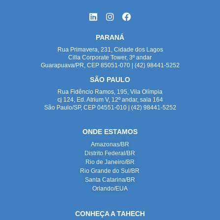
PARANÁ
Rua Primavera, 231, Cidade dos Lagos
Cilla Corporate Tower, 3º andar
Guarapuava/PR, CEP 85051-070 | (42) 98441-5252
SÃO PAULO
Rua Fidêncio Ramos, 195, Vila Olímpia
cj 124, Ed. Atrium V, 12º andar, sala 164
São Paulo/SP, CEP 04551-010 | (42) 98441-5252
ONDE ESTAMOS
Amazonas/BR
Distrito Federal/BR
Rio de Janeiro/BR
Rio Grande do Sul/BR
Santa Catarina/BR
Orlando/EUA
CONHEÇA A TAHECH