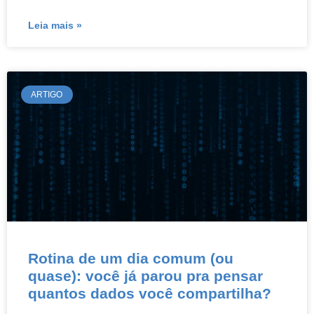
Leia mais »
ARTIGO
Rotina de um dia comum (ou
quase): você já parou pra pensar
quantos dados você compartilha?