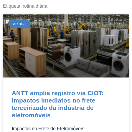
informações pertinentes e atuais da área
Etiqueta: rotina diária
do Direito.
ARTIGO
ANTT amplia registro via CIOT:
impactos imediatos no frete
terceirizado da indústria de
eletromóveis
Impactos no Frete de Eletromóveis