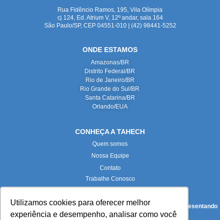
Rua Fidêncio Ramos, 195, Vila Olímpia
cj 124, Ed. Atrium V, 12º andar, sala 164
São Paulo/SP, CEP 04551-010 | (42) 98441-5252
ONDE ESTAMOS
Amazonas/BR
Distrito Federal/BR
Rio de Janeiro/BR
Rio Grande do Sul/BR
Santa Catarina/BR
Orlando/EUA
CONHEÇA A TAHECH
Quem somos
Nossa Equipe
Contato
Trabalhe Conosco
Utilizamos cookies para oferecer melhor
Todas as imagens deste site foram produzidas internamente, representando
experiência e desempenho, analisar como você
fielmente nossas instalações e equipe.