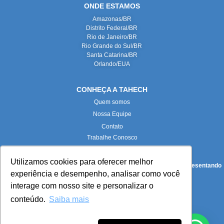
ONDE ESTAMOS
Amazonas/BR
Distrito Federal/BR
Rio de Janeiro/BR
Rio Grande do Sul/BR
Santa Catarina/BR
Orlando/EUA
CONHEÇA A TAHECH
Quem somos
Nossa Equipe
Contato
Trabalhe Conosco
Utilizamos cookies para oferecer melhor
Todas as imagens deste site foram produzidas internamente, representando
experiência e desempenho, analisar como você
fielmente nossas instalações e equipe.
interage com nosso site e personalizar o
conteúdo.
Saiba mais
Paloma Maria Turkot Pieta (
paloma.turkot@tahech.com
):
Advogada e DPO da Tahech Advogados