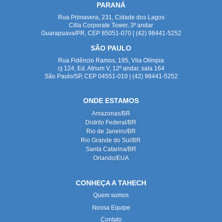
PARANÁ
Rua Primavera, 231, Cidade dos Lagos
Cilla Corporate Tower, 3º andar
Guarapuava/PR, CEP 85051-070 | (42) 98441-5252
SÃO PAULO
Rua Fidêncio Ramos, 195, Vila Olímpia
cj 124, Ed. Atrium V, 12º andar, sala 164
São Paulo/SP, CEP 04551-010 | (42) 98441-5252
ONDE ESTAMOS
Amazonas/BR
Distrito Federal/BR
Rio de Janeiro/BR
Rio Grande do Sul/BR
Santa Catarina/BR
Orlando/EUA
CONHEÇA A TAHECH
Quem somos
Nossa Equipe
Contato