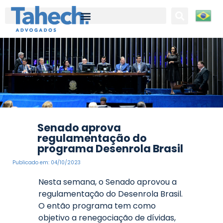
Tahech Advogados | Direito Empresarial | 27 anos de experiência
Senado aprova
regulamentação do
programa Desenrola Brasil
Publicado em:
04/10/2023
Nesta semana, o Senado aprovou a
regulamentação do Desenrola Brasil.
O então programa tem como
objetivo a renegociação de dívidas,