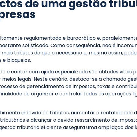
ctos de uma gestão tribu
mpresas
o altamente regulamentado e burocrático e, paralelament
 bastante sofisticado. Como consequência, não é incomu
 mais tributos do que o necessário e, mesmo assim, pa
 e bloqueios.
do e contar com ajuda especializada são atitudes vitais p
or meios legais. Neste cenário, destaca-se a chamada ge
processo de gerenciamento de impostos, taxas e contribu
nalidade de organizar e controlar todas as operações li
lhimento indevido de tributos, aumentar a rentabilidade 
tributários e alcançar o devido ressarcimento de imposto
gestão tributária eficiente assegura uma ampliação dos l