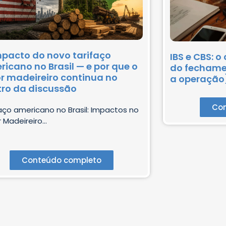
mpacto do novo tarifaço
IBS e CBS: 
icano no Brasil — e por que o
do fechamen
r madeireiro continua no
a operação
tro da discussão
Con
aço americano no Brasil: Impactos no
 Madeireiro...
Conteúdo completo