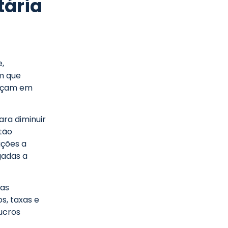
tária
e,
m que
deçam em
ara diminuir
stão
ições a
gadas a
das
s, taxas e
ucros