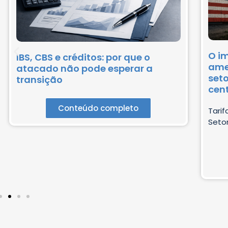
O i
IBS, CBS e créditos: por que o
amer
atacado não pode esperar a
seto
transição
cen
Conteúdo completo
Tarif
Setor