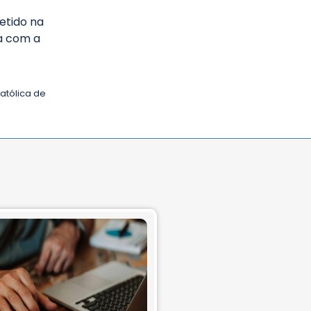
etido na
da com a
atólica de