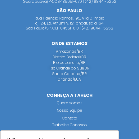
Guarapuava/PR, CEP 85051-070 | (42) 98441-5252
SÃO PAULO
Rua Fidêncio Ramos, 195, Vila Olímpia
cj 124, Ed. Atrium V, 12º andar, sala 164
São Paulo/SP, CEP 04551-010 | (42) 98441-5252
ONDE ESTAMOS
Amazonas/BR
Distrito Federal/BR
Rio de Janeiro/BR
Rio Grande do Sul/BR
Santa Catarina/BR
Orlando/EUA
CONHEÇA A TAHECH
Quem somos
Nossa Equipe
Contato
Trabalhe Conosco