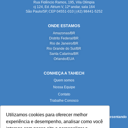
Rua Fidêncio Ramos, 195, Vila Olímpia
cj 124, Ed. Atrium V, 12º andar, sala 164
São Paulo/SP, CEP 04551-010 | (42) 98441-5252
ONDE ESTAMOS
Amazonas/BR
Distrito Federal/BR
Rio de Janeiro/BR
Rio Grande do Sul/BR
Santa Catarina/BR
Orlando/EUA
CONHEÇA A TAHECH
Quem somos
Nossa Equipe
Contato
Trabalhe Conosco
Utilizamos cookies para oferecer melhor
Todas as imagens deste site foram produzidas internamente, representando
experiência e desempenho, analisar como você
fielmente nossas instalações e equipe.