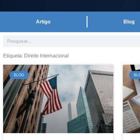
Artigo
Blog
Conteúdos
Estes textos, feitos a partir de e
escritório têm como objetivo traz
Etiqueta: Direito Internacional
pertinentes e atuais da área do Dir
BLOG
BL