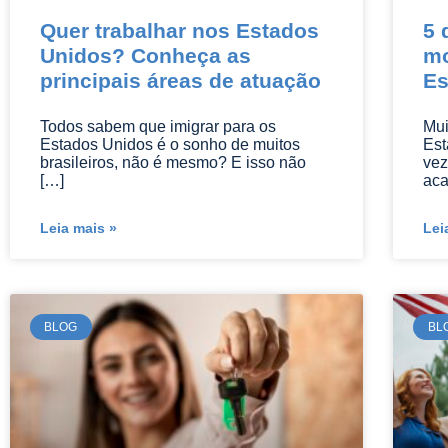
Quer trabalhar nos Estados
5 
Unidos? Conheça as
mo
principais áreas de atuação
Es
Todos sabem que imigrar para os
Mui
Estados Unidos é o sonho de muitos
Est
brasileiros, não é mesmo? E isso não
vez
[…]
aca
Leia mais »
Lei
BLOG
BL