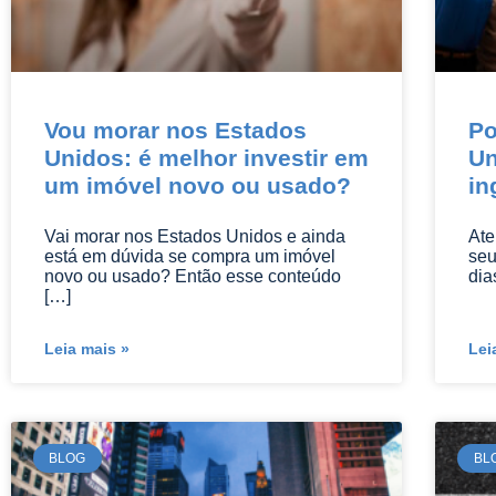
Vou morar nos Estados
Po
Unidos: é melhor investir em
Un
um imóvel novo ou usado?
in
Vai morar nos Estados Unidos e ainda
Ate
está em dúvida se compra um imóvel
seu
novo ou usado? Então esse conteúdo
dia
[…]
Leia mais »
Lei
BLOG
BL