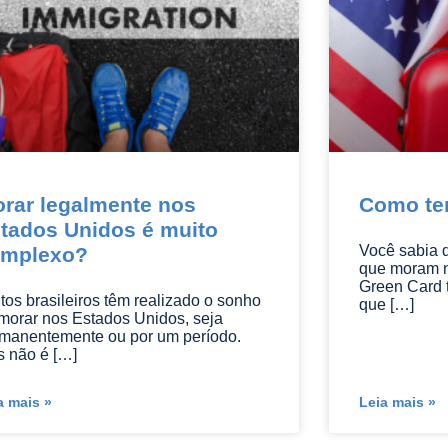
rar legalmente nos
Como te
tados Unidos é muito
Você sabia q
omplexo?
que moram n
Green Card t
tos brasileiros têm realizado o sonho
que […]
morar nos Estados Unidos, seja
manentemente ou por um período.
 não é […]
a mais »
Leia mais »