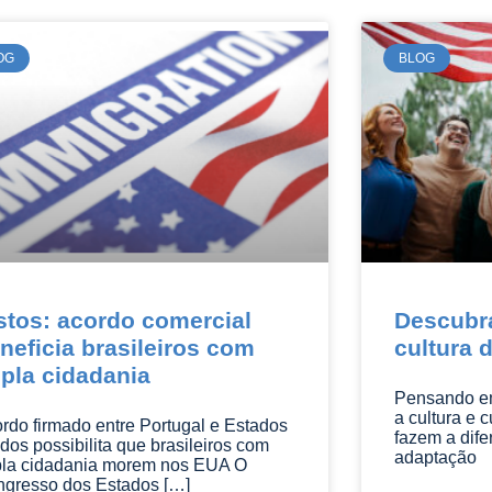
OG
BLOG
stos: acordo comercial
Descubra
neficia brasileiros com
cultura 
pla cidadania
Pensando em
a cultura e c
rdo firmado entre Portugal e Estados
fazem a dif
dos possibilita que brasileiros com
adaptação
la cidadania morem nos EUA O
gresso dos Estados […]