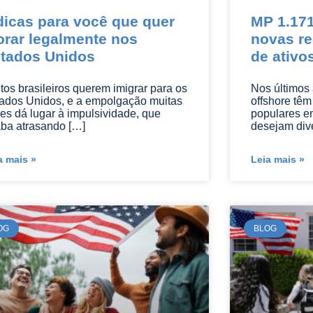
dicas para você que quer
MP 1.171
rar legalmente nos
novas re
tados Unidos
de ativo
tos brasileiros querem imigrar para os
Nos últimos 
ados Unidos, e a empolgação muitas
offshore têm
es dá lugar à impulsividade, que
populares en
ba atrasando […]
desejam dive
a mais »
Leia mais »
OG
BLOG