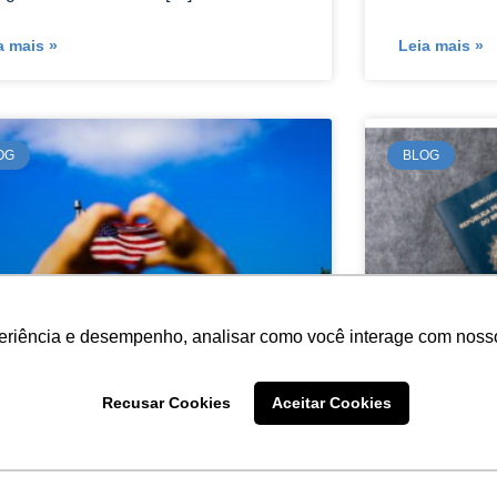
a mais »
Leia mais »
OG
BLOG
periência e desempenho, analisar como você interage com nosso
Recusar Cookies
Aceitar Cookies
scubra as melhores
Está em 
dades para brasileiros nos
que dá ‘
UA
automáti