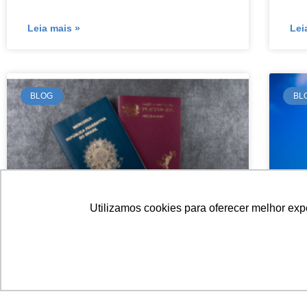
Leia mais »
Lei
BLOG
BL
Utilizamos cookies para oferecer melhor ex
Posso morar nos EUA com a
De
cidadania portuguesa?
ci
E