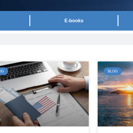
E-books
ntrevistas com advogados, consultores e parceiros do
er – principalmente para as empresas – informações
eito.
OG
BLOG