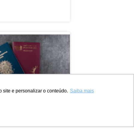
 site e personalizar o conteúdo.
Saiba mais
vigor lei portuguesa
residência
ca’ para brasileiros