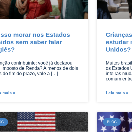
sso morar nos Estados
Crianças
idos sem saber falar
estudar 
glês?
Unidos?
nção contribuinte: você já declarou
Muitos brasi
 Imposto de Renda? A menos de dois
os Estados U
s do fim do prazo, vale a […]
inteiras mu
comum entre
a mais »
Leia mais »
OG
BLOG