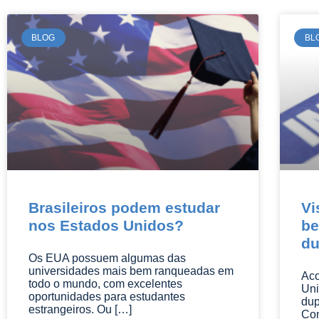
BLOG
BL
Brasileiros podem estudar
Vi
nos Estados Unidos?
be
du
Os EUA possuem algumas das
universidades mais bem ranqueadas em
Aco
todo o mundo, com excelentes
Uni
oportunidades para estudantes
dup
estrangeiros. Ou […]
Con