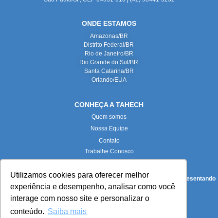
ONDE ESTAMOS
Amazonas/BR
Distrito Federal/BR
Rio de Janeiro/BR
Rio Grande do Sul/BR
Santa Catarina/BR
Orlando/EUA
CONHEÇA A TAHECH
Quem somos
Nossa Equipe
Contato
Trabalhe Conosco
Utilizamos cookies para oferecer melhor
Todas as imagens deste site foram produzidas internamente, representando
experiência e desempenho, analisar como você
fielmente nossas instalações e equipe.
interage com nosso site e personalizar o
conteúdo.
Saiba mais
Paloma Maria Turkot Pieta (
paloma.turkot@tahech.com
):