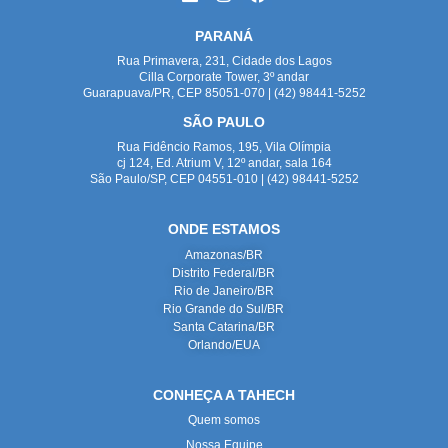
PARANÁ
Rua Primavera, 231, Cidade dos Lagos
Cilla Corporate Tower, 3º andar
Guarapuava/PR, CEP 85051-070 | (42) 98441-5252
SÃO PAULO
Rua Fidêncio Ramos, 195, Vila Olímpia
cj 124, Ed. Atrium V, 12º andar, sala 164
São Paulo/SP, CEP 04551-010 | (42) 98441-5252
ONDE ESTAMOS
Amazonas/BR
Distrito Federal/BR
Rio de Janeiro/BR
Rio Grande do Sul/BR
Santa Catarina/BR
Orlando/EUA
CONHEÇA A TAHECH
Quem somos
Nossa Equipe