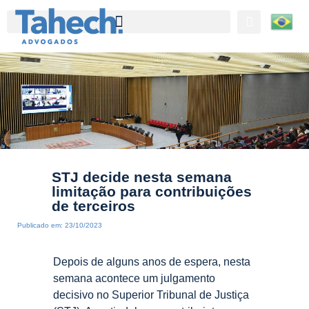
Tahech Advogados | Direito Empresarial | 27 anos de experiência
STJ decide nesta semana
limitação para contribuições
de terceiros
Publicado em:
23/10/2023
Depois de alguns anos de espera, nesta
semana acontece um julgamento
decisivo no Superior Tribunal de Justiça