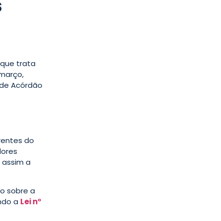
s
 que trata
março,
 de Acórdão
rentes do
lores
 assim a
so sobre a
ando a
Lei n°