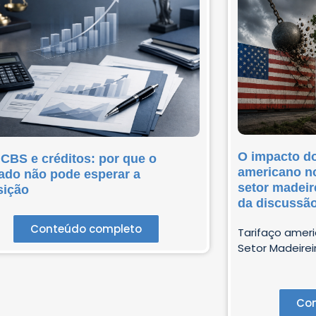
O impacto do
 CBS e créditos: por que o
americano no
ado não pode esperar a
setor madeir
sição
da discussã
Conteúdo completo
Tarifaço ameri
Setor Madeireir
Con