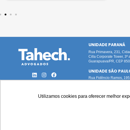
UNIDADE PARANÁ
Rua Primavera, 231, Cid
Cilla Corporate Tower, 3º 
Guarapuava/PR, CEP 8505
UNIDADE SÃO PAUL
Rua Fidêncio Ramos, 195,
12º andar, cj 124, Ed. Atri
São Paulo/SP, CEP 04551
Utilizamos cookies para oferecer melhor ex
Todas as imagens deste site foram prod
Paloma Maria Turkot Pieta 
T