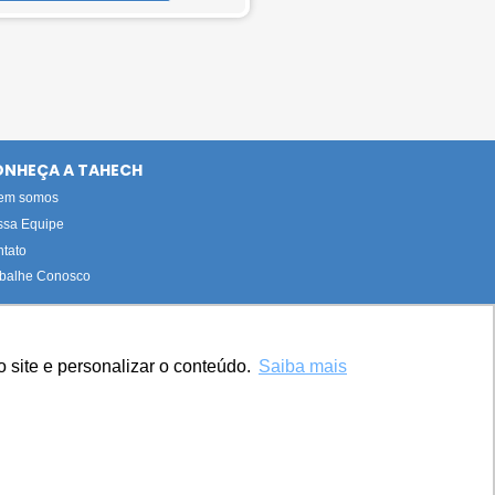
NHEÇA A TAHECH
em somos
ssa Equipe
tato
balhe Conosco
 site e personalizar o conteúdo.
Saiba mais
s e equipe.