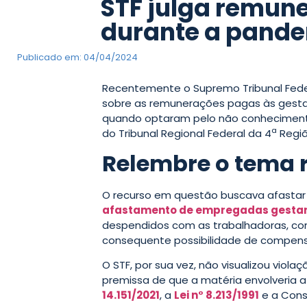
STF julga remun
durante a pand
Publicado em:
04/04/2024
Recentemente o Supremo Tribunal Feder
sobre as remunerações pagas às gesta
quando optaram pelo não conhecimen
a
do Tribunal Regional Federal da 4
Regiã
Relembre o tema r
O recurso em questão buscava afastar 
afastamento de empregadas gesta
despendidos com as trabalhadoras, com
consequente possibilidade de compen
O STF, por sua vez, não visualizou viol
premissa de que a matéria envolveria a
14.151/2021
, a
Lei n° 8.213/1991
e a Cons