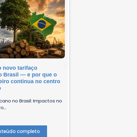
 novo tarifaço
O Novo Regulamento
 Brasil — e por que o
Europeia sobre emba
eiro continua no centro
possíveis reflexos pa
o
brasileira (PPWR)
cano no Brasil: Impactos no
Conteúdo c
o...
teúdo completo