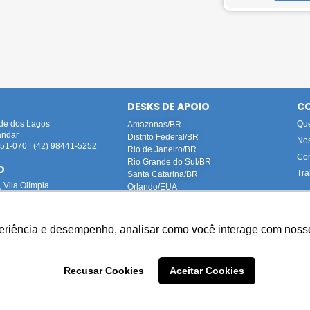
DESKS DE APOIO
CO
ade dos Lagos
Qu
Amazonas/BR
andar
Distrito Federal/BR
No
1-070 | (42) 98441-5252
Rio de Janeiro/BR
Con
Rio Grande do Sul/BR
O
Tra
Santa Catarina/BR
 Vila Olímpia
Orlando/EUA
um V
-010 | (42) 98441-5252
periência e desempenho, analisar como você interage com nosso
uzidas internamente, representando fielmente nossas instalaçõe
(
paloma.turkot@tahech.com
): Advogada e DPO da Tahech Advogados
Recusar Cookies
Aceitar Cookies
odos os direitos reservados © 2023 Tahech Advogados
Política de Privacidade