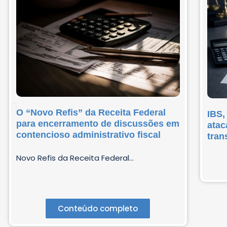
O “Novo Refis” da Receita Federal
IBS,
para encerramento de discussões em
atac
contencioso administrativo fiscal
tran
Novo Refis da Receita Federal...
Conteúdo completo