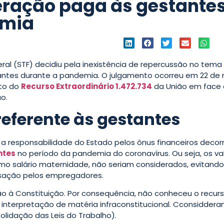
eração paga às gestante
emia
al (STF) decidiu pela inexistência de repercussão no tema
ntes durante a pandemia. O julgamento ocorreu em 22 de 
to do
Recurso Extraordinário 1.472.734
da União em face
o.
eferente às gestantes
a responsabilidade do Estado pelos ônus financeiros decor
ntes
no período da pandemia do coronavírus. Ou seja, os va
o salário maternidade, não seriam considerados, evitando
sação pelos empregadores.
ação à Constituição. Por consequência, não conheceu o recur
 interpretação de matéria infraconstitucional. Cconsidder
olidação das Leis do Trabalho).