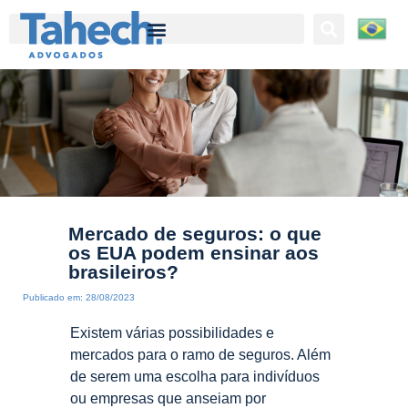
Tahech Advogados | Direito Empresarial | 27 anos de experiência
Mercado de seguros: o que
os EUA podem ensinar aos
brasileiros?
Publicado em:
28/08/2023
Existem várias possibilidades e
mercados para o ramo de seguros. Além
de serem uma escolha para indivíduos
ou empresas que anseiam por