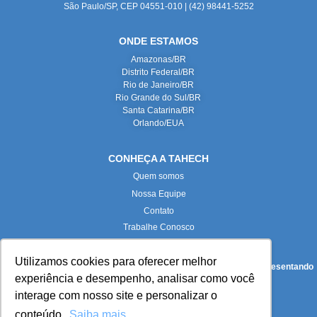
São Paulo/SP, CEP 04551-010 | (42) 98441-5252
ONDE ESTAMOS
Amazonas/BR
Distrito Federal/BR
Rio de Janeiro/BR
Rio Grande do Sul/BR
Santa Catarina/BR
Orlando/EUA
CONHEÇA A TAHECH
Quem somos
Nossa Equipe
Contato
Trabalhe Conosco
Utilizamos cookies para oferecer melhor
Todas as imagens deste site foram produzidas internamente, representando
experiência e desempenho, analisar como você
fielmente nossas instalações e equipe.
interage com nosso site e personalizar o
conteúdo.
Saiba mais
Paloma Maria Turkot Pieta (
paloma.turkot@tahech.com
):