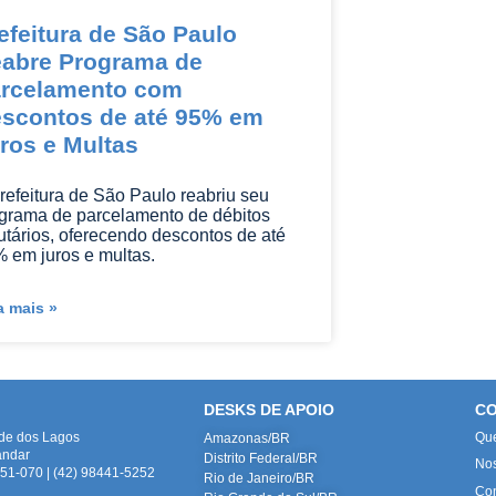
efeitura de São Paulo
abre Programa de
rcelamento com
scontos de até 95% em
ros e Multas
refeitura de São Paulo reabriu seu
grama de parcelamento de débitos
butários, oferecendo descontos de até
 em juros e multas.
a mais »
DESKS DE APOIO
CO
ade dos Lagos
Qu
Amazonas/BR
andar
Distrito Federal/BR
No
1-070 | (42) 98441-5252
Rio de Janeiro/BR
Con