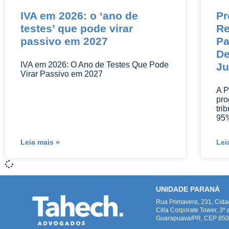
IVA em 2026: o ‘ano de
Pr
testes’ que pode virar
Re
passivo em 2027
Pa
De
IVA em 2026: O Ano de Testes Que Pode
Ju
Virar Passivo em 2027
A P
pro
tri
95%
Leia mais »
Lei
UNIDADE PARANÁ
Rua Primavera, 231, Cid
Cilla Corporate Tower, 3º 
Guarapuava/PR, CEP 8505