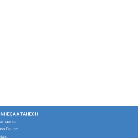
NHEÇA A TAHECH
em somos
ssa Equipe
tato