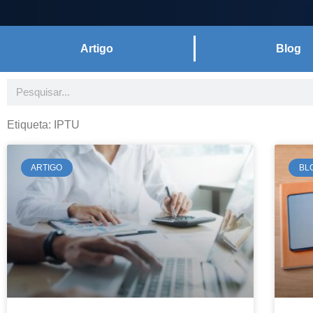
Artigo
Blog
Conteúdos
Estes textos, feitos a partir de e
escritório têm como objetivo traz
Etiqueta: IPTU
pertinentes e atuais da área do Dir
ARTIGO
BL