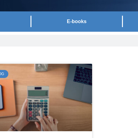
E-books
ntrevistas com advogados, consultores e parceiros do
er – principalmente para as empresas – informações
eito.
OG