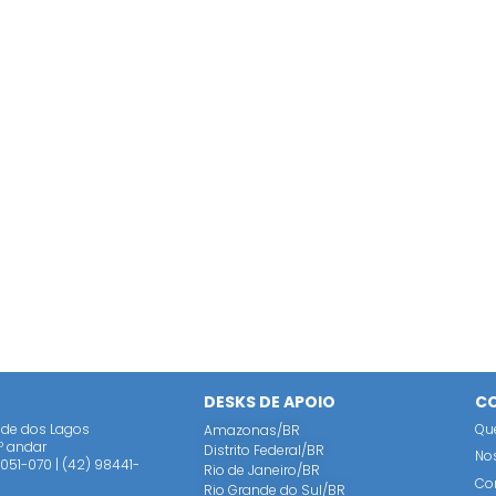
DESKS DE APOIO
CO
dade dos Lagos
Qu
Amazonas/BR
3º andar
Distrito Federal/BR
No
51-070 | (42) 98441-
Rio de Janeiro/BR
Co
Rio Grande do Sul/BR