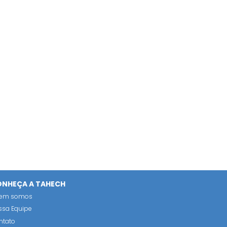
NHEÇA A TAHECH
em somos
ssa Equipe
ntato