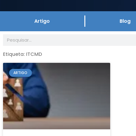
Artigo
Blog
Conteúdos
Estes textos, feitos a partir
parceiros do escritório têm 
Etiqueta: ITCMD
empresas – informações perti
ARTIGO