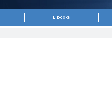
E-books
 de entrevistas com advogados, consultores e
como objetivo trazer – principalmente para as
nentes e atuais da área do Direito.