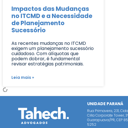
Impactos das Mudanças
no ITCMD e a Necessidade
de Planejamento
Sucessório
As recentes mudanças no ITCMD
exigem um planejamento sucessório
cuidadoso. Com alíquotas que
podem dobrar, é fundamental
revisar estratégias patrimoniais.
Leia mais »
UNIDADE PARANÁ
Rua Primavera, 231, Ci
Cilla Corporate Tower, 
Guarapuava/PR, CEP 850
5252