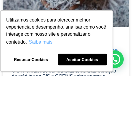
Utilizamos cookies para oferecer melhor
experiência e desempenho, analisar como você
interage com nosso site e personalizar o
Créditos de PIS e COFINS sobre
conteúdo.
Saiba mais
aparas: o STF e a indefinição sobre
a modulação dos efeitos
Recusar Cookies
Aceitar Cookies
O STF ainda não definiu totalmente a apropriação
de créditos de PIS e COFINS sobre aparas e
insumos recicláveis. Embora
Leia mais »
ARTIGO