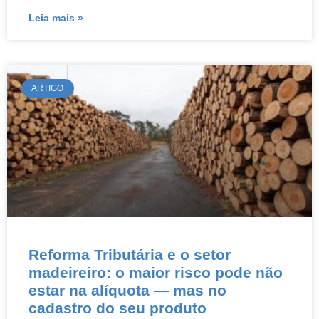
Leia mais »
ARTIGO
Reforma Tributária e o setor
madeireiro: o maior risco pode não
estar na alíquota — mas no
cadastro do seu produto