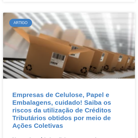
ARTIGO
Empresas de Celulose, Papel e
Embalagens, cuidado! Saiba os
riscos da utilização de Créditos
Tributários obtidos por meio de
Ações Coletivas