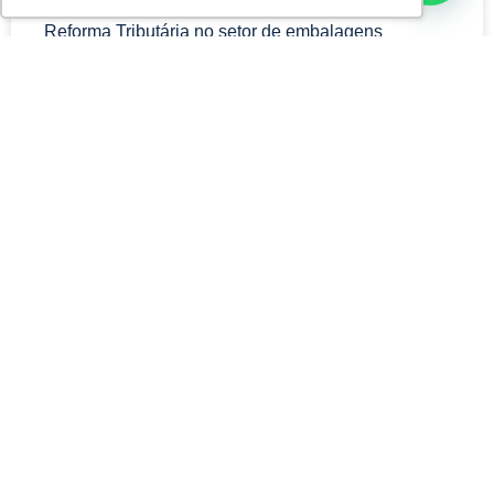
Reforma Tributária no setor de embalagens
Leia mais »
ARTIGO
A Reforma Tributária no setor de
Eletromóveis: riscos e correções