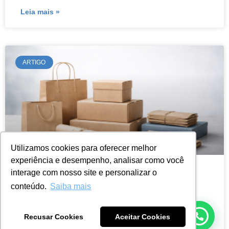
Leia mais »
ARTIGO
Utilizamos cookies para oferecer melhor
experiência e desempenho, analisar como você
interage com nosso site e personalizar o
A Reforma Tributária no setor de
conteúdo.
Saiba mais
Papel, Plásticos e Embalagens:
riscos e correções nas Obrigações
Recusar Cookies
Aceitar Cookies
Acessórias durante a transição