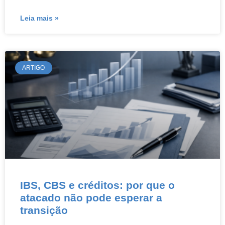
Leia mais »
ARTIGO
IBS, CBS e créditos: por que o
atacado não pode esperar a
transição