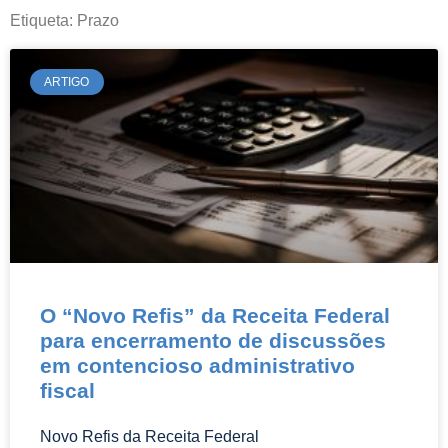
informações pertinentes e atuais da área
Etiqueta: Prazo
do Direito.
ARTIGO
O “Novo Refis” da Receita Federal
para encerramento de discussões
em contencioso administrativo
fiscal
Novo Refis da Receita Federal